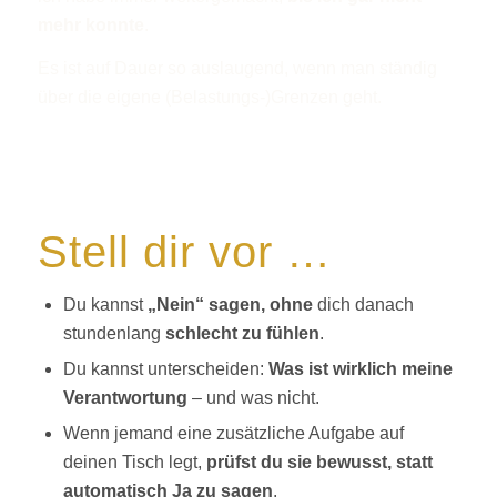
mehr konnte
.
Es ist auf Dauer so auslaugend, wenn man ständig
über die eigene (Belastungs-)Grenzen geht.
Stell dir vor …
Du kannst
„Nein“ sagen, ohne
dich danach
stundenlang
schlecht zu fühlen
.
Du kannst unterscheiden:
Was ist wirklich meine
Verantwortung
– und was nicht.
Wenn jemand eine zusätzliche Aufgabe auf
deinen Tisch legt,
prüfst du sie bewusst, statt
automatisch Ja zu sagen
.