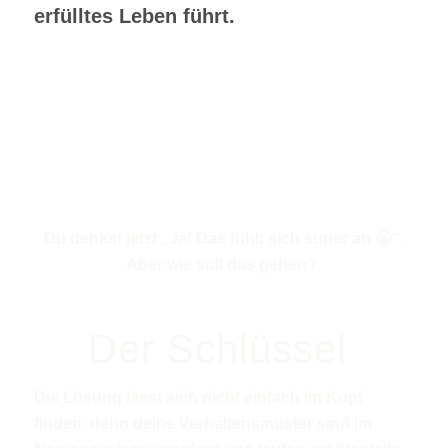
erfülltes Leben führt.
Du denkst jetzt „Ja! Das fühlt sich super an 🤩“.
Aber wie soll das gehen?
Der Schlüssel
Die Lösung lässt sich nicht einfach im Kopf
finden, denn deine Verhaltensmuster sind im