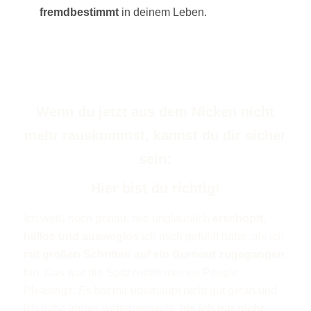
fremdbestimmt
in deinem Leben.
Wenn du jetzt aus dem Nicken nicht
mehr rauskommst, kannst du dir sicher
sein:
Hier bist du richtig!
Ich weiß noch genau, wie unglaublich
erschöpft,
hilflos und ausweglos
ich mich gefühlt habe, als ich
mit großen Schritten auf ein Burnout zugegangen
bin. Das war die Spitzenzeit meines People-
Pleasings: Es hat mir überhaupt nicht gut getan und
ich habe immer weitergemacht,
bis ich gar nicht