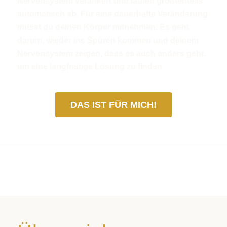
Nervensystem verankert und laufen größtenteils
automatisch ab. Für eine dauerhafte Veränderung
musst du deinen Körper mitnehmen. Es geht
darum, wieder ins Spüren kommen und deinem
Nervensystem zeigen, dass es auch anders geht,
um eine langfristige Lösung zu finden.
DAS IST FÜR MICH!